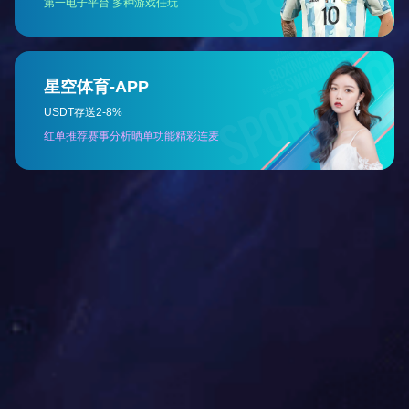
今天咱们就聊一聊它们之间的灵活性及可靠性和节能效果。下
面是工程师为我们测算出来的一个模拟结果显示。话不多说，
看两者之间的对比。（1）灵活性：行级空调匹配数据中心演
进，支持高密度及混合部署。结论：行级空调是一种面向未来
的解决方案（2）灵活性：行级空调可实现按需部署,实现平滑
扩容
05-10

弱电机房工程改造-机房改造建设工程
每个弱电智能化工程均成立有资深设计师领衔的项目专案小
组，拥有10年以上弱电项目经理9名，15年以上从业经验弱电
工程师9支，自有9个专业施工队伍，工程绝不外包，严格施
工，确保工程质量品质以及周期。可为客户省30%项目成本，
并有7*24小时客服在线，无忧售后。
05-10

弱电机房装修主要有哪些内容？