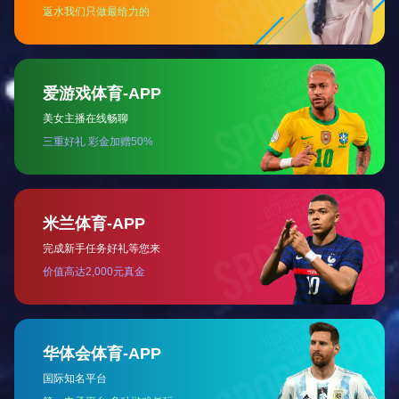
新闻资讯
您现在的位置：
首页
>
新闻资讯
新闻资讯
资讯分类


05-10

模块化机房与传统机房区别有哪些？