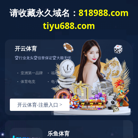
首页
解决方案

解决方案
进一步了解

弱电系统建设及智能化系统
信息安全整体解决方案
华体会体育
安全无线网络建设方案
智能化机房建设及动环监测