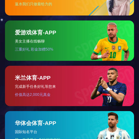
关于我们
您现在的位置：
首页
/
关于BOSS
/
SEO标签
关于我们
全部分类

